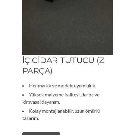
İÇ CIDAR TUTUCU
(Z
PARÇA)
Her marka ve modele uyumluluk.
Yüksek malzeme kalitesi, darbe ve
kimyasal dayanım.
Kolay montajlanabilir, uzun ömürlü
tasarım.