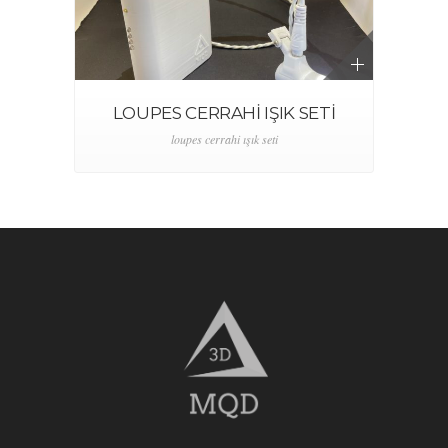
LOUPES CERRAHI IŞIK SETI
loupes cerrahi ışık seti