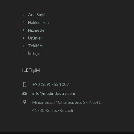
Ana Sayfa
Hakkımızda
Hizmetler
Ürünler
Teklif Al
İletişim
İLETIŞIM
+90 (539) 765 1007
info@mqdindustry.com
Mimar Sinan Mahallesi, Site Sk. No:41,
41780 Körfez/Kocaeli