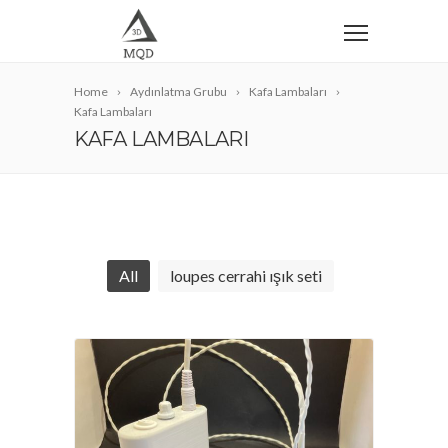
Home
Aydınlatma Grubu
Kafa Lambaları
Kafa Lambaları
KAFA LAMBALARI
All
loupes cerrahi ışık seti