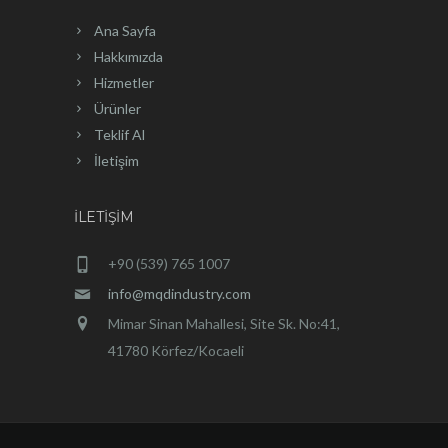
Ana Sayfa
Hakkımızda
Hizmetler
Ürünler
Teklif Al
İletişim
İLETIŞIM
+90 (539) 765 1007
info@mqdindustry.com
Mimar Sinan Mahallesi, Site Sk. No:41,
41780 Körfez/Kocaeli